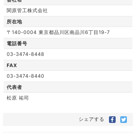
関原管工株式会社
所在地
〒140-0004 東京都品川区南品川6丁目19-7
電話番号
03-3474-8448
FAX
03-3474-8440
代表者
松原 祐司
Facebo
Twi
シェアする
で
で
シ
シ